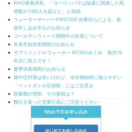
WHO事務局長、「ヨーロッパでは猛暑に関連した死
d
e
者数が1300人を超えた」と投稿
o
s
ウォーターサーバーPWD1500 在庫待ちによる、新
n
規申し込み中止のお知らせ
ゴールデンウィーク期間中の休業について
年末年始休業期間のお知らせ
サプリメントin ウォーター MCMのめぐみ 発売16
年目に突入です！
夏季休業期間のお知らせ
熱中症対策は良いけれど、水分補給時に陥りやすい
「ペットボトル症候群」にはご注意を
医療費の増加、その要因は？
弊社を装った営業行為にご注意ください
Main
Sidebar