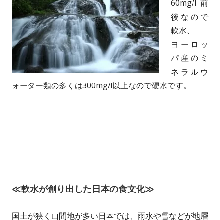
60mg/l前
後なので
軟水、
ヨーロッ
パ産のミ
ネラルウ
ォーター類の多くは300mg/l以上なので硬水です。
≪軟水が創り出した日本の食文化≫
国土が狭く山間地が多い日本では、雨水や雪などが地層