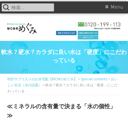
検
Primary
Menu
索:
Skip
Menu
to
content
軟水？硬水？カラダに良い水は「硬度」にこだわ
っている
特許サプリ入りのお水宅配【MCMのめぐみ】
>
Special contents
>
おい
しい生活（水の話題）
>
軟水？硬水？カラダに良い水は「硬度」にこだ
わっている
≪ミネラルの含有量で決まる「水の個性」
≫