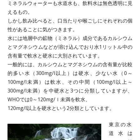
ミネラルウォーターも水道水も、飲料水は無色透明に見
えるもの。
しかし飲み比べると、口当たりや喉ごしにそれぞれの個
性があることに気がつきます。
水には地層中の鉱物（ミネラル）成分であるカルシウム
とマグネシウムなどが溶け込んでおり水1リットル中の
含有量で軟水と硬水に大別されています。
一般的には、カルシウムとマグネシウムの含有量が比較
的多い水（300mg/l以上）は硬水、少ない水（0～
100mg/l未満）は軟水、その中間（100mg/l以上～
300mg/l未満）を中硬水と3つに分類していますが、
WHOでは0～120mg/ｌ未満を軟水、
120mg/l以上を硬水という2分類としています。
東京の水
道水は