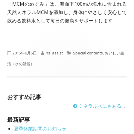
「MCMのめぐみ」は、海面下100mの海水に含まれる
天然ミネラルMCMを添加し、身体にやさしく安心して
飲める飲料水として毎日の健康をサポートします。
P
A
C
2015年6月5日
hs_assist
Special contents
,
おいしい生
u
u
a
活（水の話題）
b
t
t
l
h
e
おすすめ記事
i
o
g
ミネラル水にもある、いろいろな種類と性格
s
r
o
h
r
最新記事
e
夏季休業期間のお知らせ
i