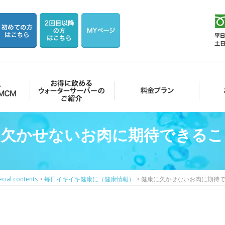
お得に飲めるウォーターサーバーのご紹介
料金プラン
お客様の
に欠かせないお肉に期待できるこ
ecial contents
>
毎日イキイキ健康に（健康情報）
>
健康に欠かせないお肉に期待