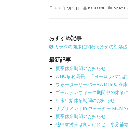
P
A
C
2020年2月13日
hs_assist
Special
u
u
a
b
t
t
l
h
e
i
o
g
おすすめ記事
s
r
o
カラダの健康に関わる冷えの対処法
h
r
e
i
最新記事
d
e
o
s
夏季休業期間のお知らせ
n
WHO事務局長、「ヨーロッパでは
ウォーターサーバーPWD1500 
ゴールデンウィーク期間中の休業
年末年始休業期間のお知らせ
サプリメントin ウォーター MC
夏季休業期間のお知らせ
熱中症対策は良いけれど、水分補