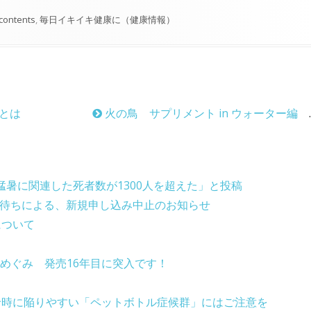
 contents
,
毎日イキイキ健康に（健康情報）
とは
火の鳥 サプリメント in ウォーター編 抽選結果（2月11日（火・祝）大日本プロレス 後楽園ホール大会）
猛暑に関連した死者数が1300人を超えた」と投稿
在庫待ちによる、新規申し込み中止のお知らせ
について
Mのめぐみ 発売16年目に突入です！
給時に陥りやすい「ペットボトル症候群」にはご注意を