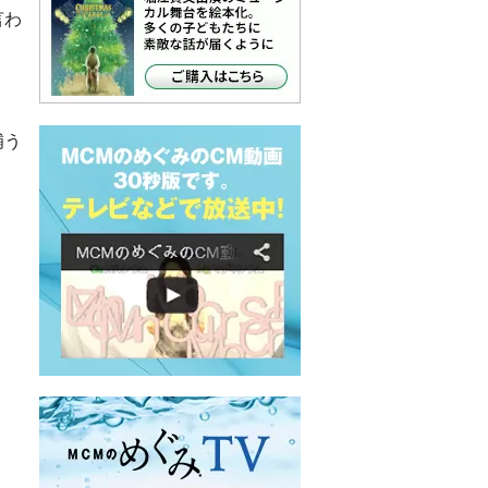
言わ
補う