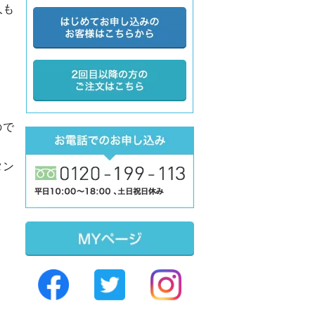
Sidebar
人も
ので
タン