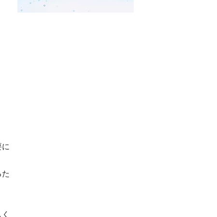
要に
るた
しく