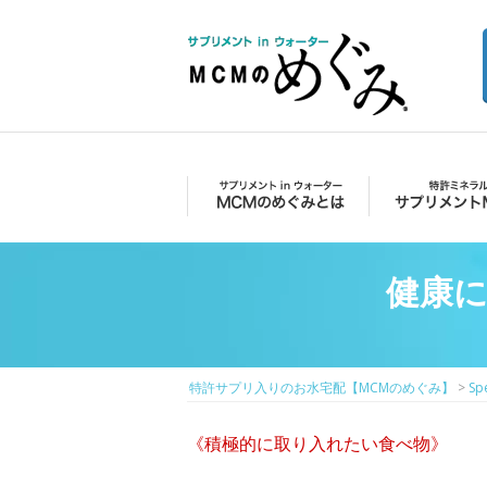
Skip
to
content
特許サプリ入り
のお水宅配
Primary
【MCMのめぐ
Menu
MCMのめぐみとは
サプリメントMCM
み】
健康
特許サプリ入りのお水宅配【MCMのめぐみ】
>
Sp
《積極的に取り入れたい食べ物》