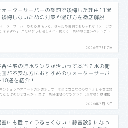
ウォーターサーバーの契約で後悔した理由11選
｜後悔しないための対策や選び方を徹底解説
ォーターサーバーがある生活って、なんだか便利でおしゃれなイメージが
りますよね。 冷たい水もお湯もすぐに使えて、買い物で重いペットボト
 …
2026年7月17日
集合住宅の貯水タンクが汚いって本当？水の衛
生面が不安な方におすすめのウォーターサーバ
ー10選を紹介！
マンションやアパートの水道水って、本当に安全なのかな？」と不安に思
たことはありませんか？ 実は、集合住宅の貯水タンク（受水槽）は建物
 …
2026年7月15日
寝室にも置けてうるさくない！静音設計になっ