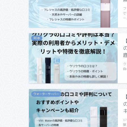
フ
で
ー
RO水
ク
自
ウォーターサーバー
V
額