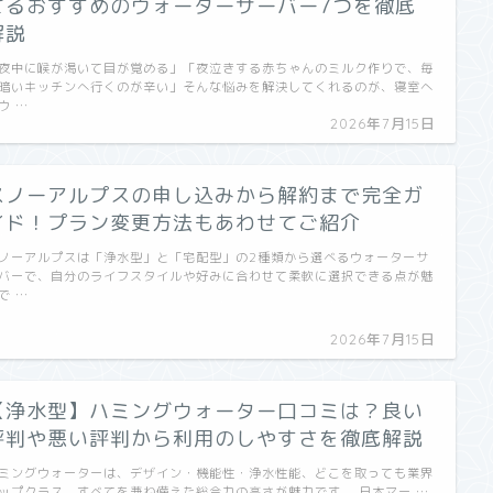
てるおすすめのウォーターサーバー7つを徹底
解説
夜中に喉が渇いて目が覚める」「夜泣きする赤ちゃんのミルク作りで、毎
暗いキッチンへ行くのが辛い」そんな悩みを解決してくれるのが、寝室へ
ウ …
2026年7月15日
スノーアルプスの申し込みから解約まで完全ガ
イド！プラン変更方法もあわせてご紹介
ノーアルプスは「浄水型」と「宅配型」の2種類から選べるウォーターサ
バーで、自分のライフスタイルや好みに合わせて柔軟に選択できる点が魅
で …
2026年7月15日
【浄水型】ハミングウォーター口コミは？良い
評判や悪い評判から利用のしやすさを徹底解説
ミングウォーターは、デザイン・機能性・浄水性能、どこを取っても業界
ップクラス。すべてを兼ね備えた総合力の高さが魅力です。 日本マー …