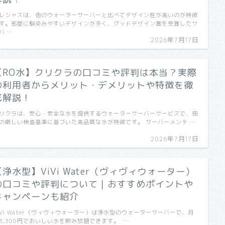
レシャスは、他のウォーターサーバーと比べてデザイン性が高いのが特徴
す。部屋に馴染みやすいデザインが多く、グッドデザイン賞を受賞したサ
バ …
2026年7月17日
【RO水】クリクラの口コミや評判は本当？実際
の利用者からメリット・デメリットや特徴を徹
底解説！
リクラは、安心・安全な水を提供するウォーターサーバーサービスで、独
の厳しい検査基準に基づいた高品質な水が特徴です。 サーバーメンテ …
2026年7月17日
【浄水型】ViVi Water（ヴィヴィウォーター）
の口コミや評判について｜おすすめポイントや
キャンペーンも紹介
iVi Water（ヴィヴィウォーター）は浄水型のウォーターサーバーで、月
3,300円でおいしい水を飲み放題できます。 …