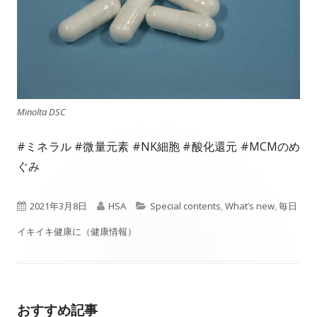
Minolta DSC
#ミネラル #微量元素 #NK細胞 #酸化還元 #MCMのめ
ぐみ
P
A
C
2021年3月8日
HSA
Special contents
,
What’s new
,
毎日
u
u
a
イキイキ健康に（健康情報）
b
t
t
l
h
e
おすすめ記事
i
o
g