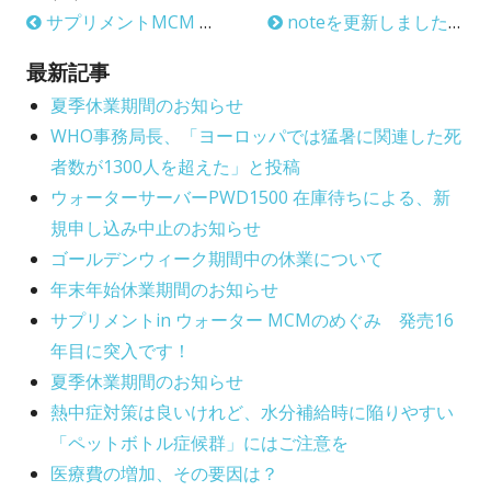
サプリメントMCM 開発の由来
noteを更新しました！美味しく飲んで、意識せずいつの間にか健康に。カテゴリー・クリエイターへの挑戦 Vol.28
s
r
o
h
r
最新記事
e
夏季休業期間のお知らせ
i
WHO事務局長、「ヨーロッパでは猛暑に関連した死
d
e
者数が1300人を超えた」と投稿
o
s
ウォーターサーバーPWD1500 在庫待ちによる、新
n
規申し込み中止のお知らせ
ゴールデンウィーク期間中の休業について
年末年始休業期間のお知らせ
サプリメントin ウォーター MCMのめぐみ 発売16
年目に突入です！
夏季休業期間のお知らせ
熱中症対策は良いけれど、水分補給時に陥りやすい
「ペットボトル症候群」にはご注意を
医療費の増加、その要因は？