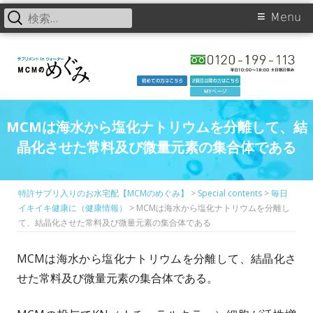
検
Primary
Menu
索:
Skip
Menu
to
content
MCMは海水から塩化ナトリウムを分離して、結
晶化させた常料及び微量元素の集合体である
特許サプリ入りのお水宅配【MCMのめぐみ】
>
Special contents
>
毎日
イキイキ健康に（健康情報）
>
MCMは海水から塩化ナトリウムを分離し
て、結晶化させた常料及び微量元素の集合体である
MCMは海水から塩化ナトリウムを分離して、結晶化さ
せた常料及び微量元素の集合体である。