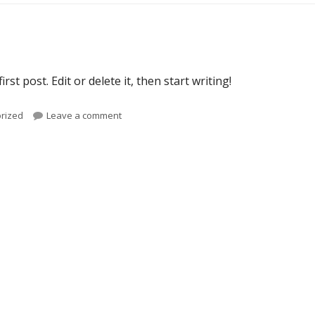
st post. Edit or delete it, then start writing!
rized
Leave a comment