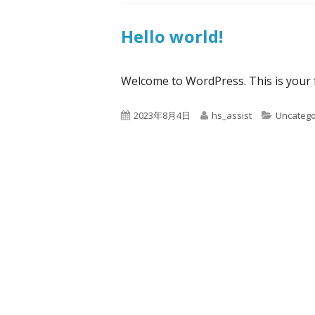
Hello world!
Welcome to WordPress. This is your fir
P
A
C
2023年8月4日
hs_assist
Uncatego
u
u
a
b
t
t
l
h
e
i
o
g
s
r
o
h
r
e
i
d
e
o
s
n