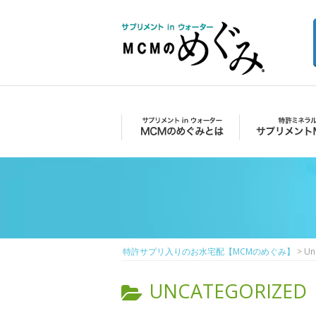
Skip
to
content
特許サプリ入り
のお水宅配
Primary
【MCMのめぐ
Menu
MCMのめぐみとは
サプリメントMCM
み】
特許サプリ入りのお水宅配【MCMのめぐみ】
>
Un
CATEGORY:
UNCATEGORIZED