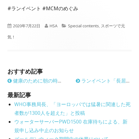
#ランイベント #MCMのめぐみ
P
A
C
2020年7月22日
HSA
Special contents
,
スポーツで元
u
u
a
気！
b
t
t
l
h
e
おすすめ記事
i
o
g
健康のために朝の時間を活用した朝活とは
ランイベント「長居公園定例ロード記録会」でMCMのめぐみ
s
r
o
h
r
最新記事
e
WHO事務局長、「ヨーロッパでは猛暑に関連した死
i
者数が1300人を超えた」と投稿
d
e
ウォーターサーバーPWD1500 在庫待ちによる、新
o
s
規申し込み中止のお知らせ
n
ゴールデンウィーク期間中の休業について