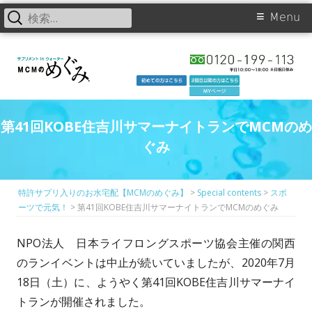
検
Primary
Menu
索:
Skip
Menu
to
content
第41回KOBE住吉川サマーナイトランでMCMのめ
ぐみ
特許サプリ入りのお水宅配【MCMのめぐみ】
>
Special contents
>
スポ
ーツで元気！
>
第41回KOBE住吉川サマーナイトランでMCMのめぐみ
NPO法人 日本ライフロングスポーツ協会主催の関西
のランイベントは中止が続いていましたが、2020年7月
18日（土）に、ようやく第41回KOBE住吉川サマーナイ
トランが開催されました。