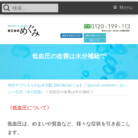
検
Primary
Menu
索:
Skip
Menu
to
content
低血圧の改善は水分補給で
特許サプリ入りのお水宅配【MCMのめぐみ】
>
Special contents
>
おい
しい生活（水の話題）
>
低血圧の改善は水分補給で
《低血圧について》
低血圧は、めまいや貧血など、様々な症状を引き起こし
ます。