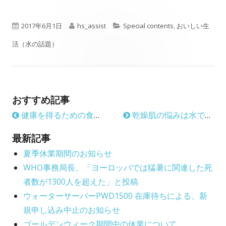
P
A
C
2017年6月1日
hs_assist
Special contents
,
おいしい生
u
u
a
活（水の話題）
b
t
t
l
h
e
おすすめ記事
i
o
g
健康を得るための食事のコツ
乾燥肌の悩みは水で解決
s
r
o
h
r
最新記事
e
夏季休業期間のお知らせ
i
WHO事務局長、「ヨーロッパでは猛暑に関連した死
d
e
者数が1300人を超えた」と投稿
o
s
ウォーターサーバーPWD1500 在庫待ちによる、新
n
規申し込み中止のお知らせ
ゴールデンウィーク期間中の休業について