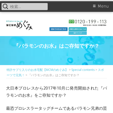
検
Primary
Menu
索:
Skip
Menu
to
content
『バラモンのお水』はご存知ですか？
特許サプリ入りのお水宅配【MCMのめぐみ】
>
Special contents
>
スポ
ーツで元気！
>
『バラモンのお水』はご存知ですか？
大日本プロレスから2017年10月に発売開始された『バ
ラモンのお水』をご存知ですか？
最恐プロレスラータッグチームであるバラモン兄弟の芸