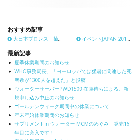
s
e
b
t
t
i
w
l
h
e
n
w
a
おすすめ記事
i
o
g
i
n
n
大日本プロレス 菊田一美選手、青木優也選手 来社
イベントJAPAN 2018で、大日本プロレスと鈴木由路さんとMCMのめぐみ
s
r
o
e
d
h
r
最新記事
w
o
w
e
夏季休業期間のお知らせ
i
w
i
WHO事務局長、「ヨーロッパでは猛暑に関連した死
d
e
n
者数が1300人を超えた」と投稿
o
s
d
ウォーターサーバーPWD1500 在庫待ちによる、新
n
o
規申し込み中止のお知らせ
w
ゴールデンウィーク期間中の休業について
年末年始休業期間のお知らせ
サプリメントin ウォーター MCMのめぐみ 発売16
年目に突入です！