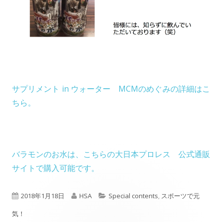
サプリメント in ウォーター MCMのめぐみの詳細はこ
O
ちら。
p
e
n
バラモンのお水は、こちらの大日本プロレス 公式通販
s
O
サイトで購入可能です。
i
p
n
e
P
A
C
2018年1月18日
HSA
Special contents
,
スポーツで元
a
n
n
u
u
a
気！