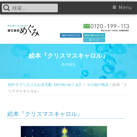
検
Primary
Menu
索:
Skip
Menu
to
content
絵本『クリスマスキャロル』
books
特許サプリ入りのお水宅配【MCMのめぐみ】
>
その他の商品
>
絵本『ク
リスマスキャロル』
絵本『クリスマスキャロル』