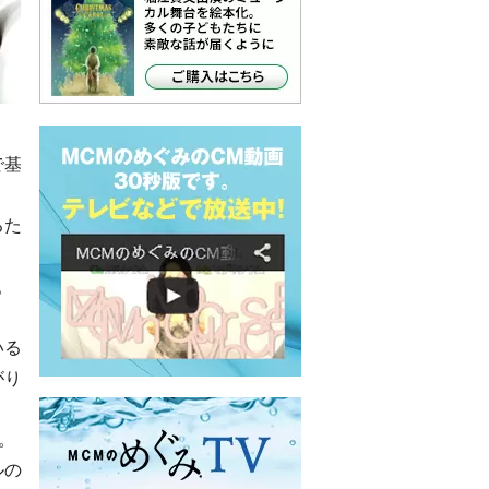
で基
るた
。
いる
がり
。
ルの