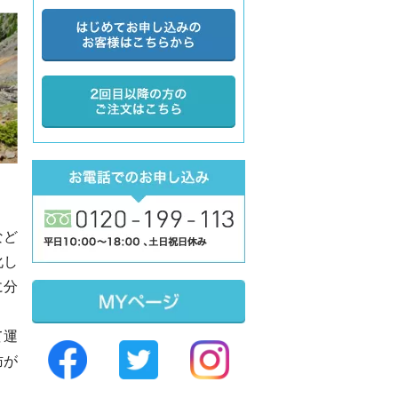
Sidebar
など
化し
に分
て運
肪が