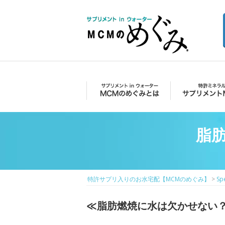
Skip
to
content
特許サプリ入り
のお水宅配
Primary
【MCMのめぐ
Menu
MCMのめぐみとは
サプリメントMCM
み】
脂
特許サプリ入りのお水宅配【MCMのめぐみ】
>
Sp
≪脂肪燃焼に水は欠かせない