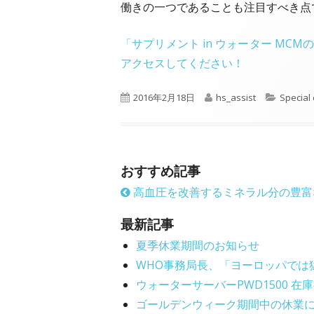
働きの一つであることも注目すべき点
「サプリメント in ウォーター M
アクセスしてください！
P
A
C
2016年2月18日
hs_assist
Special
u
u
a
b
t
t
l
h
e
i
o
g
おすすめ記事
s
r
o
高血圧を改善するミネラル分の豊富
h
r
e
i
最新記事
d
e
o
s
夏季休業期間のお知らせ
n
WHO事務局長、「ヨーロッパでは
ウォーターサーバーPWD1500 
ゴールデンウィーク期間中の休業