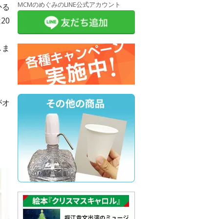
MCMのめぐみのLINE公式アカウント
かる
20
しま
がオ