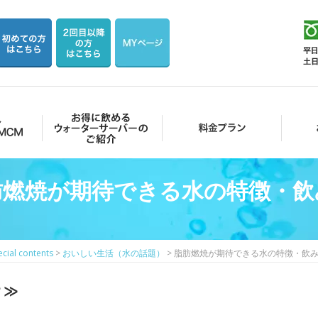
お得に飲めるウォーターサーバーのご紹介
料金プラン
お客様の
肪燃焼が期待できる水の特徴・飲
ecial contents
>
おいしい生活（水の話題）
>
脂肪燃焼が期待できる水の特徴・飲
？≫